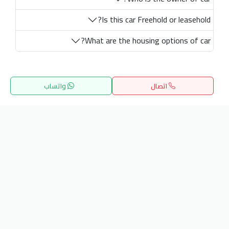
Is this car Freehold or leasehold?
What are the housing options of car?
اتصال
واتساب
الرئيسية
بحث
المفضلة
القائمة
Get our latest news
Send
24/7 Support
info.hiquota.com
© 2025 ArabDev. All rights reserved