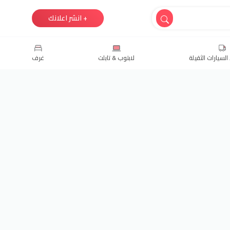
+ انشر اعلانك
السيارات الثقيلة
لابتوب & تابلت
غرف