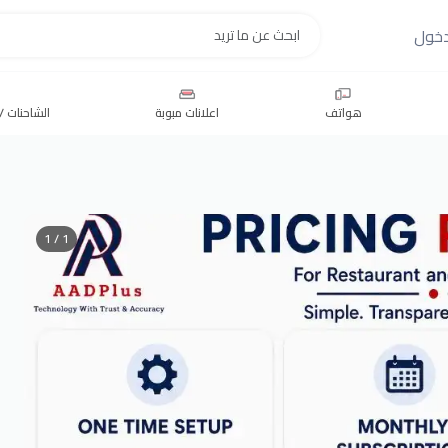
خول
بحث
هواتف
اعلانات مبوبة
الشاحنات / 
1 / 1