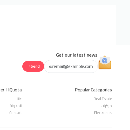
Get our latest news
Send
ver HiQuota
Popular Categories
عننا
Real Estate
مركبات
المدونة
Contact
Electronics