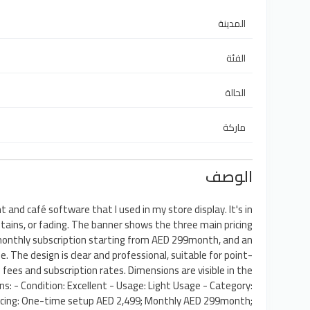
المدينة
الفئة
الحالة
ماركة
الوصف
t and café software that I used in my store display. It's in
stains, or fading. The banner shows the three main pricing
monthly subscription starting from AED 299month, and an
. The design is clear and professional, suitable for point-
ees and subscription rates. Dimensions are visible in the
ns: - Condition: Excellent - Usage: Light Usage - Category:
 pricing: One-time setup AED 2,499; Monthly AED 299month;