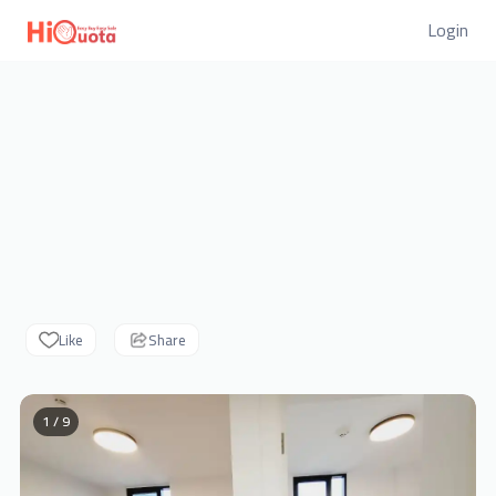
Login
Like
Share
1 / 9