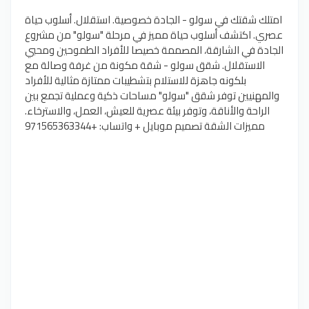
امتلك شقتك في سولو - الجادة خصوصية. استقلال. أسلوب حياة
عصري. اكتشف أسلوب حياة مميز في مرحلة "سولو" من مشروع
الجادة في الشارقة، المصممة خصيصا للأفراد الطموحين ومحبي
الاستقلال. شقق سولو - شقة مكونة من غرفة وصالة مع
بلكونه جاهزة للاستلام بتشطيبات ممتازة مثالية للأفراد
والمهنيين توفر شقق "سولو" مساحات ذكية وعملية تجمع بين
الراحة والأناقة، وتوفر بيئة عصرية للعيش، العمل، والاسترخاء.
مميزات الشقة تصميم​ موبايل + واتساب: +971565363344