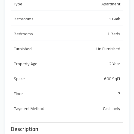
Type
Apartment
Bathrooms
1 Bath
Bedrooms
1 Beds
Furnished
Un Furnished
Property Age
2 Year
Space
600 SqFt
Floor
7
Payment Method
Cash only
Description