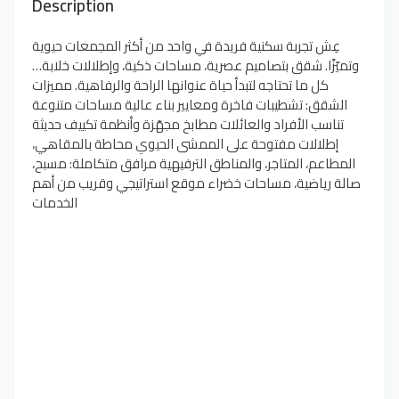
Description
عِش تجربة سكنية فريدة في واحد من أكثر المجمعات حيوية
وتميّزًا. شقق بتصاميم عصرية، مساحات ذكية، وإطلالات خلابة…
كل ما تحتاجه لتبدأ حياة عنوانها الراحة والرفاهية. مميزات
الشقق: تشطيبات فاخرة ومعايير بناء عالية مساحات متنوعة
تناسب الأفراد والعائلات مطابخ مجهّزة وأنظمة تكييف حديثة
إطلالات مفتوحة على الممشى الحيوي محاطة بالمقاهي،
المطاعم، المتاجر، والمناطق الترفيهية مرافق متكاملة: مسبح،
صالة رياضية، مساحات خضراء موقع استراتيجي وقريب من أهم
الخدمات