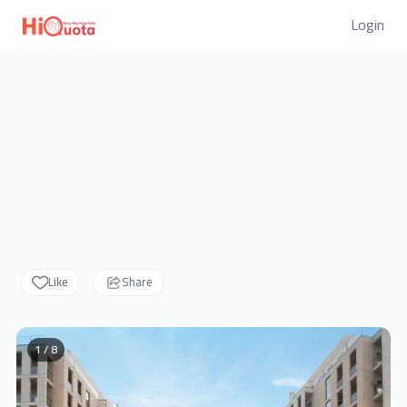
Login
Like
Share
1 / 8