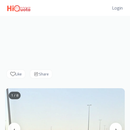
Login
Like
Share
1 / 8
‹
›