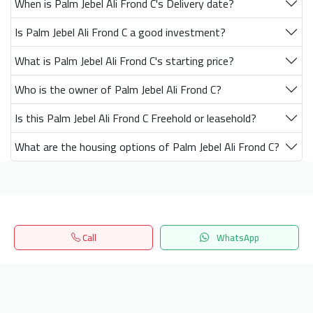
When is Palm Jebel Ali Frond C's Delivery date?
Is Palm Jebel Ali Frond C a good investment?
What is Palm Jebel Ali Frond C's starting price?
Who is the owner of Palm Jebel Ali Frond C?
Is this Palm Jebel Ali Frond C Freehold or leasehold?
What are the housing options of Palm Jebel Ali Frond C?
Get our latest news
Call
WhatsApp
Send
Home
Search
المفضلة
Menu
24/7 Support